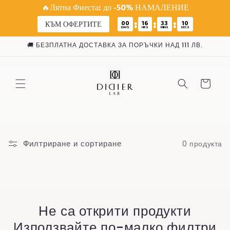
🔥Лятна Фиеста: до -50% НАМАЛЕНИЕ
:
:
:
00
16
33
10
КЪМ ОФЕРТИТЕ
DAYS
HRS
MINS
SECS
Преминаване
🚚 БЕЗПЛАТНА ДОСТАВКА ЗА ПОРЪЧКИ НАД 111 ЛВ.
към
съдържанието
Количка
Филтриране и сортиране
0 продукта
Не са открити продукти
Използвайте по-малко филтри